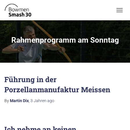
TOGGL
Rahmenprogramm am Sonntag
Führung in der
Porzellanmanufaktur Meissen
By
Martin Dix
,
3 Jahren
ago
Ich nehme an keinen