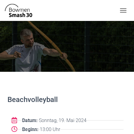
T
O
G
G
L
E
N
A
V
I
G
A
T
I
O
Beachvolleyball
N
Datum:
Sonntag, 19. Mai 2024
Beginn:
13:00 Uhr