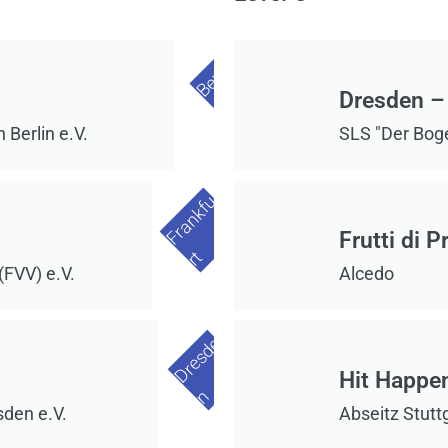
B
e
r
l
i
Dresden –
n
 Berlin e.V.
SLS "Der Bog
F
r
a
n
k
f
u
r
Frutti di P
t
(FVV) e.V.
Alcedo
D
r
e
s
d
e
Hit Happe
n
den e.V.
Abseitz Stuttg