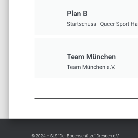
Plan B
Startschuss - Queer Sport H
Team München
Team München e.V.
© 2024 – SLS "Der Bogenschütze" Dresden e.V.