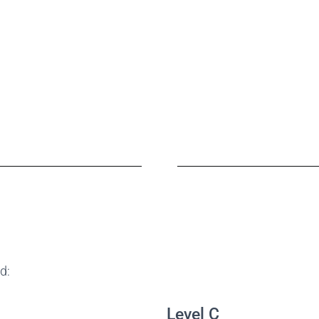
d:
Level C